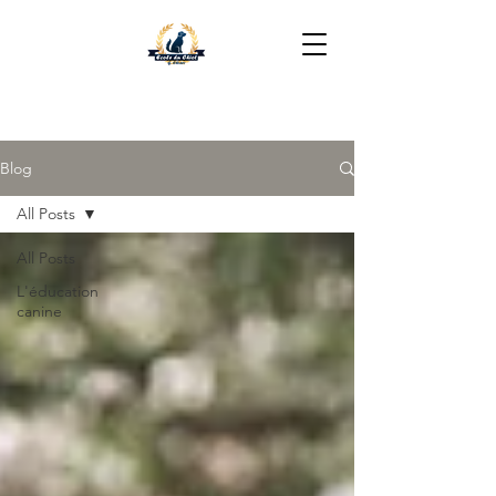
06 16 35 49 05
Blog
All Posts
All Posts
L'éducation
canine