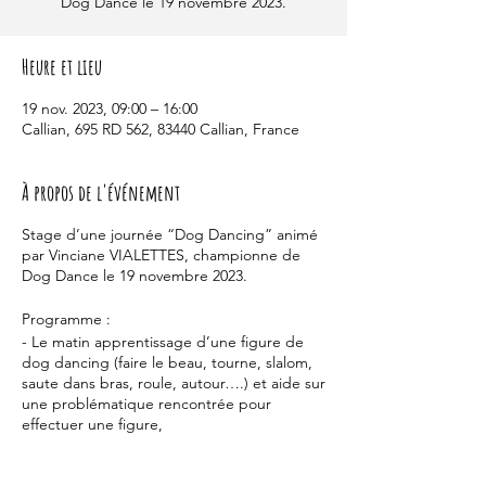
Dog Dance le 19 novembre 2023.
Heure et lieu
19 nov. 2023, 09:00 – 16:00
Callian, 695 RD 562, 83440 Callian, France
À propos de l'événement
Stage d’une journée “Dog Dancing” animé
par Vinciane VIALETTES, championne de
Dog Dance le 19 novembre 2023.
Programme :
- Le matin apprentissage d’une figure de
dog dancing (faire le beau, tourne, slalom,
saute dans bras, roule, autour….) et aide sur
une problématique rencontrée pour
effectuer une figure,
- L’après-midi, apprendre à créer une
chorégraphie (choix d’une musique,