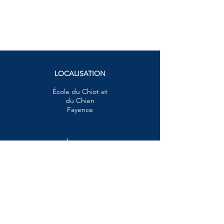
LOCALISATION
École du Chiot et
du Chien
Fayence
À propos
Services
Contact